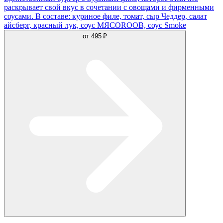
раскрывает свой вкус в сочетании с овощами и фирменными
соусами. В составе: куриное филе, томат, сыр Чеддер, салат
айсберг, красный лук, соус MЯСОROOB, соус Smoke
от
495 ₽