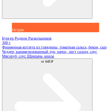
Острое
Бургер Родион Раскольников
300 г
Фирменная котлета из говядины, томатная сальса, бекон, сыр
Чеддер, карамелизованный лук, начос, лист салата, соус
Мясоруб, соус Шрирача, кинза
от
645 ₽