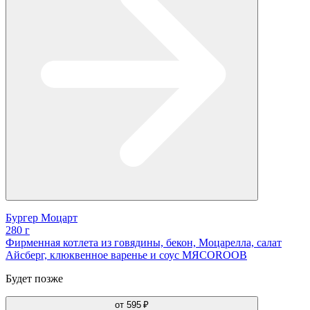
Бургер Моцарт
280 г
Фирменная котлета из говядины, бекон, Моцарелла, салат
Айсберг, клюквенное варенье и соус МЯСОROOB
Будет позже
от
595 ₽