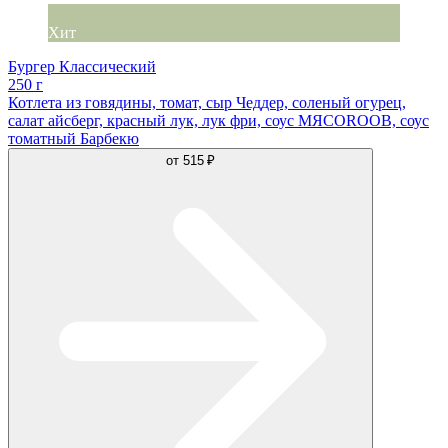
Хит
Бургер Классический
250 г
Котлета из говядины, томат, сыр Чеддер, соленый огурец,
салат айсберг, красный лук, лук фри, соус МЯСОROOB, соус
томатный Барбекю
от
515 ₽