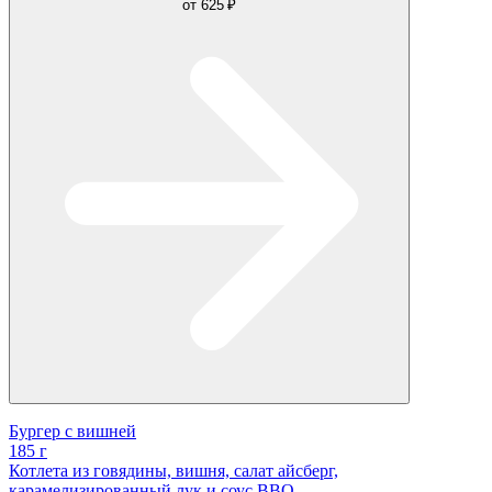
от
625 ₽
Бургер с вишней
185 г
Котлета из говядины, вишня, салат айсберг,
карамелизированный лук и соус BBQ