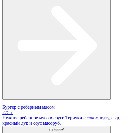
Бургер с реберным мясом
275 г
Нежное реберное мясо в соусе Терияки с соком юдзу, сыр,
красный лук и соус мясоруб.
от
655 ₽