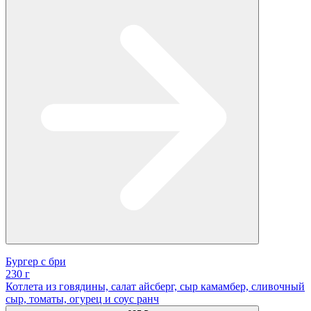
Бургер с бри
230 г
Котлета из говядины, салат айсберг, сыр камамбер, сливочный
сыр, томаты, огурец и соус ранч