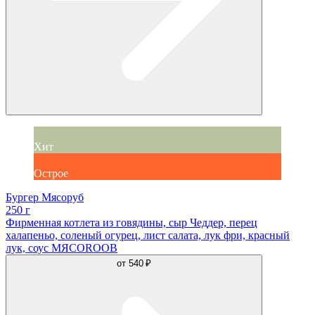
Хит
Острое
Бургер Мясоруб
250 г
Фирменная котлета из говядины, сыр Чеддер, перец
халапеньо, соленый огурец, лист салата, лук фри, красный
лук, соус МЯСОROOB
от
540 ₽